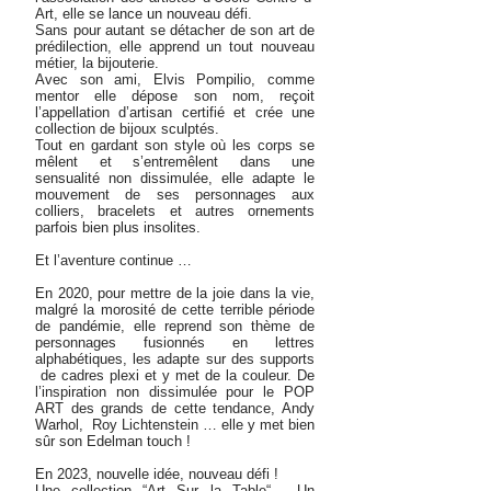
Art, elle se lance un nouveau défi.
Sans pour autant se détacher de son art de
prédilection, elle apprend un tout nouveau
métier, la bijouterie.
Avec son ami, Elvis Pompilio, comme
mentor elle dépose son nom, reçoit
l’appellation d’artisan certifié et crée une
collection de bijoux sculptés.
Tout en gardant son style où les corps se
mêlent et s’entremêlent dans une
sensualité non dissimulée, elle adapte le
mouvement de ses personnages aux
colliers, bracelets et autres ornements
parfois bien plus insolites.​
Et l’aventure continue …
En 2020, pour mettre de la joie dans la vie,
malgré la morosité de cette terrible période
de pandémie, elle reprend son thème de
personnages fusionnés en lettres
alphabétiques, les adapte sur des supports
de cadres plexi et y met de la couleur. De
l’inspiration non dissimulée pour le POP
ART des grands de cette tendance, Andy
Warhol, Roy Lichtenstein … elle y met bien
sûr son Edelman touch !
En 2023, nouvelle idée, nouveau défi !
Une collection “Art Sur la Table“. Un